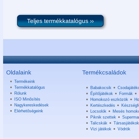
Teljes termékkatalógus ››
Oldalaink
Termékcsaládok
Termékeink
Termékkatalógus
Babakocsik
Csodajáték
Rólunk
Építőjátékok
Formák
ISO Minősítés
Homokozó eszközök
Ho
Nagykereskedések
Kertészkedés
Készségfe
Elérhetőségeink
Locsolók
Mesés homok
Piknik szettek
Superma
Talicskák
Társasjátékok
Vizi játékok
Vödrök