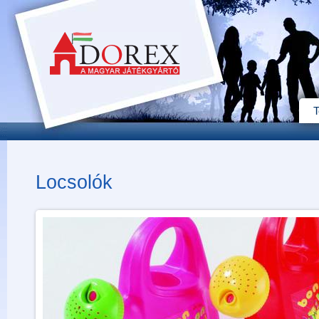
T
Locsolók