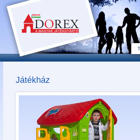
T
Játékház