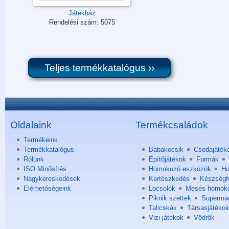
Játékház
Rendelési szám:
5075
Teljes termékkatalógus ››
Oldalaink
Termékcsaládok
Termékeink
Termékkatalógus
Babakocsik
Csodajáték
Rólunk
Építőjátékok
Formák
ISO Minősítés
Homokozó eszközök
Ho
Nagykereskedések
Kertészkedés
Készségfe
Elérhetőségeink
Locsolók
Mesés homok
Piknik szettek
Superma
Talicskák
Társasjátékok
Vizi játékok
Vödrök