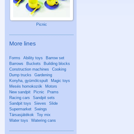
Picnic
More lines
Forms
Ability toys
Barrow set
Barrows
Buckets
Building blocks
Construction machines
Cooking
Dump trucks
Gardening
Konyha, gyümölcspult
Magic toys
Mesés homokozók
Motors
New sandpit
Picnic
Prams
Racing cars
Sandpit sets
Sandpit toys
Sieves
Slide
Supermarket
Swings
Társasjátékok
Toy mix
Water toys
Watering cans