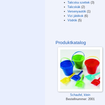
Talicska szettek
(3)
Talicskák
(2)
Versenyautók
(1)
Vizi játékok
(6)
Vödrök
(5)
Produktkatalog
Schaufel, klein
Bestellnummer:
2001