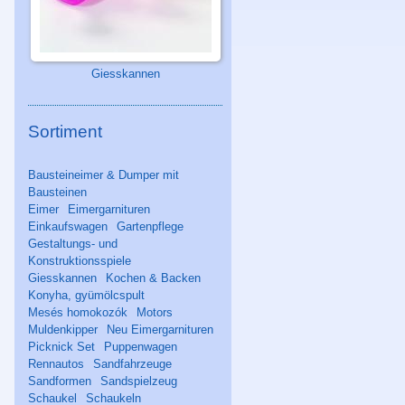
Giesskannen
Sortiment
Bausteineimer & Dumper mit
Bausteinen
Eimer
Eimergarnituren
Einkaufswagen
Gartenpflege
Gestaltungs- und
Konstruktionsspiele
Giesskannen
Kochen & Backen
Konyha, gyümölcspult
Mesés homokozók
Motors
Muldenkipper
Neu Eimergarnituren
Picknick Set
Puppenwagen
Rennautos
Sandfahrzeuge
Sandformen
Sandspielzeug
Schaukel
Schaukeln