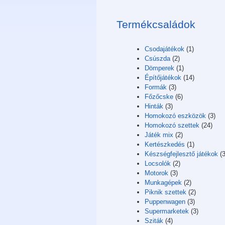
Termékcsaládok
Csodajátékok
(1)
Csúszda
(2)
Dömperek
(1)
Építőjátékok
(14)
Formák
(3)
Főzőcske
(6)
Hinták
(3)
Homokozó eszközök
(3)
Homokozó szettek
(24)
Játék mix
(2)
Kertészkedés
(1)
Készségfejlesztő játékok
(3
Locsolók
(2)
Motorok
(3)
Munkagépek
(2)
Piknik szettek
(2)
Puppenwagen
(3)
Supermarketek
(3)
Sziták
(4)