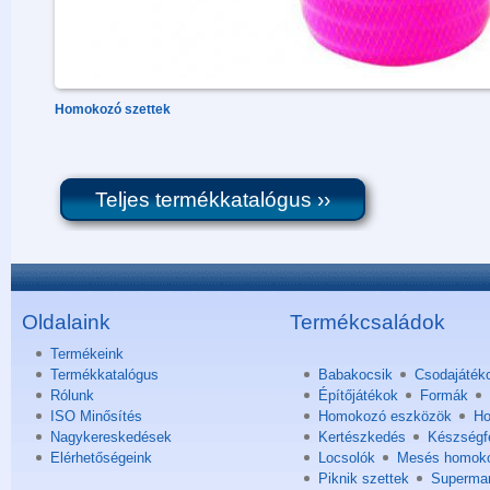
Homokozó szettek
Teljes termékkatalógus ››
Oldalaink
Termékcsaládok
Termékeink
Termékkatalógus
Babakocsik
Csodajáték
Rólunk
Építőjátékok
Formák
ISO Minősítés
Homokozó eszközök
Ho
Nagykereskedések
Kertészkedés
Készségfe
Elérhetőségeink
Locsolók
Mesés homok
Piknik szettek
Superma