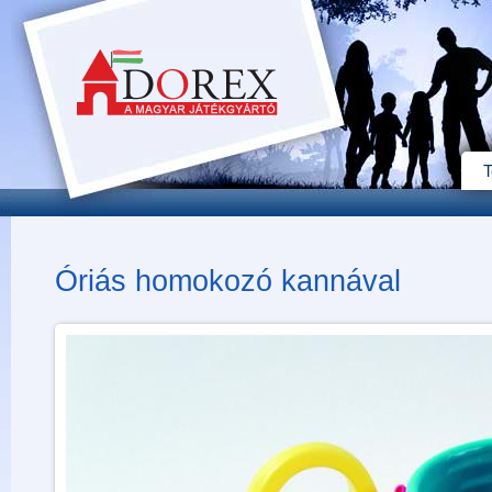
T
Óriás homokozó kannával